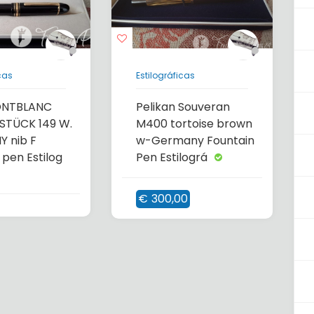
cas
Estilográficas
ONTBLANC
Pelikan Souveran
STÜCK 149 W.
M400 tortoise brown
 nib F
w-Germany Fountain
 pen Estilog
Pen Estilográ
€
300,00