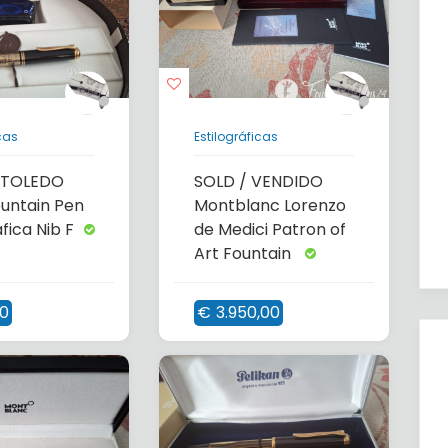
cas
Estilográficas
 TOLEDO
SOLD / VENDIDO
untain Pen
Montblanc Lorenzo
afica Nib F
de Medici Patron of
Art Fountain
00
€
3.950,00