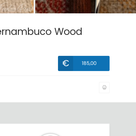
l Pernambuco Wood
€
185,00