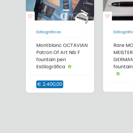
Estilográficas
Estilográfi
Montblanc OCTAVIAN
Rare M
Patron Of Art Nib F
MEISTER
fountain pen
GERMANY
Estilográfica
fountain
€
2.400,00