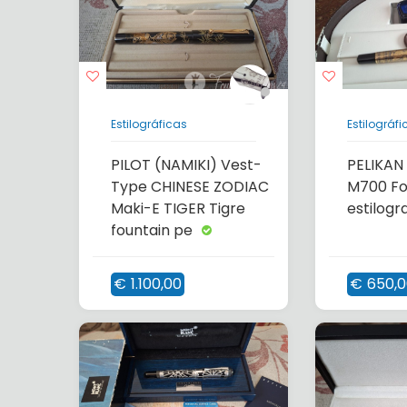
Estilográficas
Estilográfi
PILOT (NAMIKI) Vest-
PELIKAN
Type CHINESE ZODIAC
M700 Fo
Maki-E TIGER Tigre
estilogr
fountain pe
€
1.100,00
€
650,