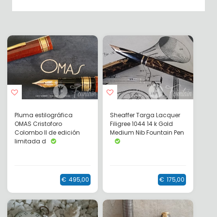
Pluma estilográfica
Sheaffer Targa Lacquer
OMAS Cristoforo
Filigree 1044 14 k Gold
Colombo II de edición
Medium Nib Fountain Pen
limitada d
€
495,00
€
175,00