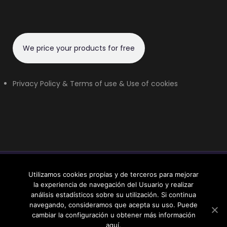
We price your products for free
Privacy Policy & Terms of use & Use of cookies
©2018 FountainPens24. All Copyrights reserved.
Utilizamos cookies propias y de terceros para mejorar
la experiencia de navegación del Usuario y realizar
análisis estadísticos sobre su utilización. Si continua
Aviso legal
|
Política de cookies
|
Política de privacidad
navegando, consideramos que acepta su uso. Puede
cambiar la configuración u obtener más información
aquí.